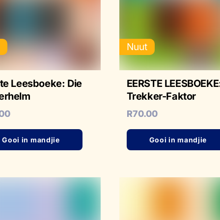
t
Nuut
te Leesboeke: Die
EERSTE LEESBOEKE:
erhelm
Trekker-Faktor
.00
R
70.00
Gooi in mandjie
Gooi in mandjie