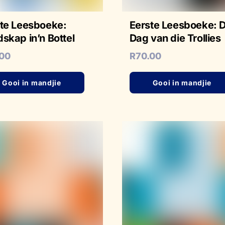
te Leesboeke:
Eerste Leesboeke: D
skap in’n Bottel
Dag van die Trollies
.00
R
70.00
Gooi in mandjie
Gooi in mandjie