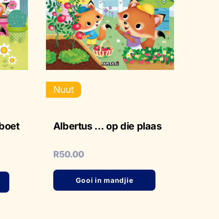
Nuut
boet
Albertus … op die plaas
R
50.00
Gooi in mandjie