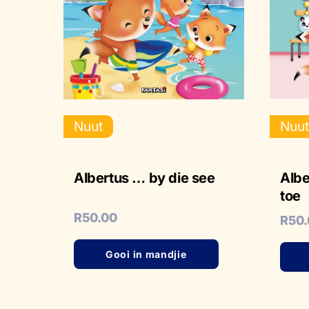
Nuut
Nuu
Albertus … by die see
Albe
toe
R
50.00
R
50
Gooi in mandjie