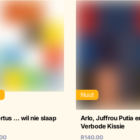
t
Nuut
rtus … wil nie slaap
Arlo, Juffrou Putia e
Verbode Kissie
.00
R
140.00