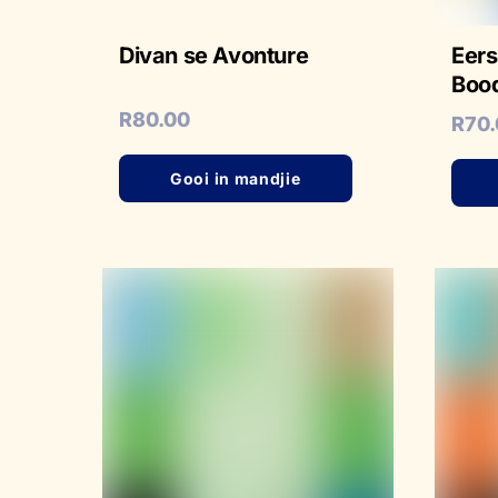
Divan se Avonture
Eers
Bood
R
80.00
R
70
Gooi in mandjie