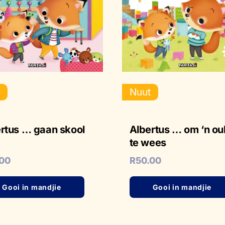
t
Nuut
rtus … gaan skool
Albertus … om ‘n ou
te wees
.00
R
50.00
Gooi in mandjie
Gooi in mandjie