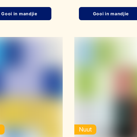
Gooi in mandjie
Gooi in mandjie
t
Nuut