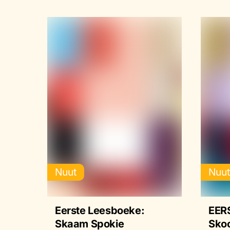
Nuut
Nuu
Eerste Leesboeke:
EER
Skaam Spokie
Skoo