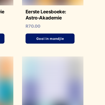
ie
Eerste Leesboeke:
Astro-Akademie
R
70.00
Gooi in mandjie