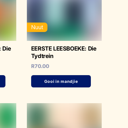
Nuut
 Die
EERSTE LEESBOEKE: Die
Tydtrein
R
70.00
Gooi in mandjie