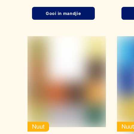
Gooi in mandjie
Nuut
Nuu