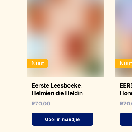
Nuut
Nuu
Eerste Leesboeke:
EER
Helmien die Heldin
Hon
R
70.00
R
70
Gooi in mandjie