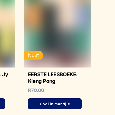
Nuut
 Jy
EERSTE LEESBOEKE:
Kieng Pong
R
70.00
Gooi in mandjie