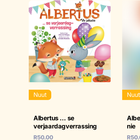
Nuut
Nuu
Albertus … se
Albe
verjaardagverrassing
nie
R
50.00
R
50