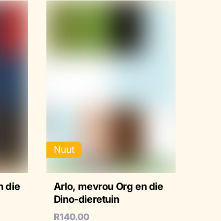
Nuut
n die
Arlo, mevrou Org en die
Dino-dieretuin
R
140.00