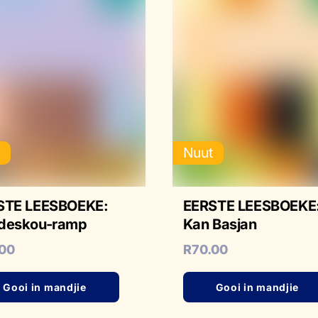
t
Nuut
STE LEESBOEKE:
EERSTE LEESBOEKE:
deskou-ramp
Kan Basjan
.00
R
70.00
Gooi in mandjie
Gooi in mandjie