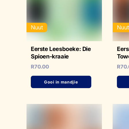
Nuut
Nuu
Eerste Leesboeke: Die
Eers
Spioen-kraaie
Tow
R
70.00
R
70
Gooi in mandjie