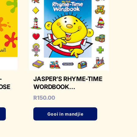
–
JASPER’S RHYME-TIME
OSE
WORDBOOK
AFRIKAANS/ENGLISH
R
150.00
Gooi in mandjie