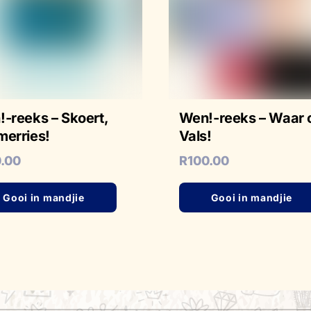
-reeks – Skoert,
Wen!-reeks – Waar 
erries!
Vals!
0.00
R
100.00
Gooi in mandjie
Gooi in mandjie