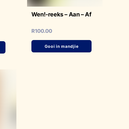
Wen!-reeks – Aan – Af
R
100.00
Gooi in mandjie