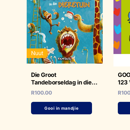
Nuut
Die Groot
GOO
Tandeborseldag in die
123
Dieretuin
R
100.00
R
10
Gooi in mandjie