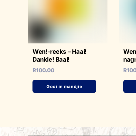
Wen!-reeks – Haai!
Wen!
Dankie! Baai!
nagm
R
100.00
R
10
Gooi in mandjie