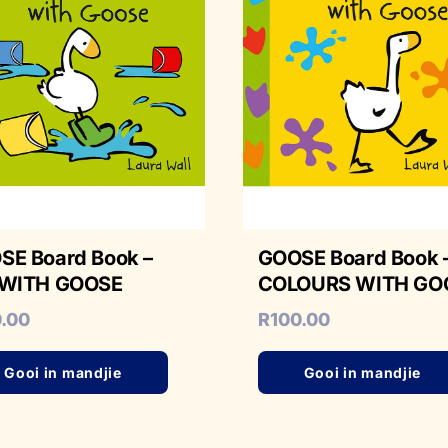
SE Board Book –
GOOSE Board Book 
 WITH GOOSE
COLOURS WITH GO
0.00
R
100.00
Gooi in mandjie
Gooi in mandjie