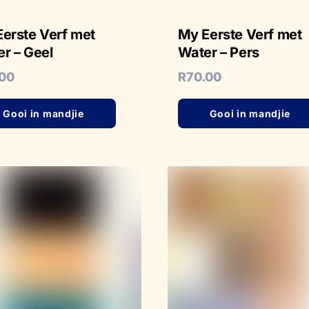
erste Verf met
My Eerste Verf met
r – Geel
Water – Pers
.00
R
70.00
Gooi in mandjie
Gooi in mandjie