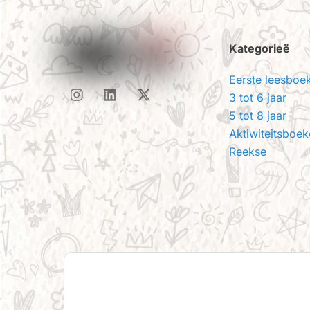
Kategorieë
Eerste leesboe
3 tot 6 jaar
Icon
Icon
Icon
label
label
label
5 tot 8 jaar
Aktiwiteitsboek
Reekse