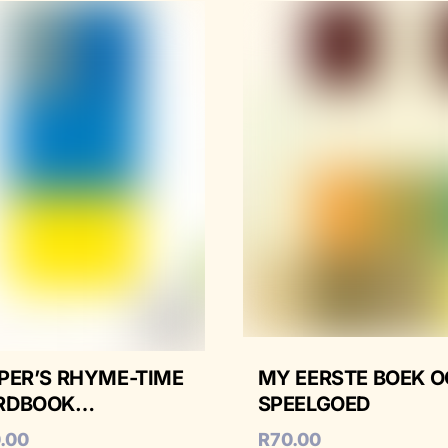
PER’S RHYME-TIME
MY EERSTE BOEK O
RDBOOK
SPEELGOED
LISH/ZULU
.00
R
70.00