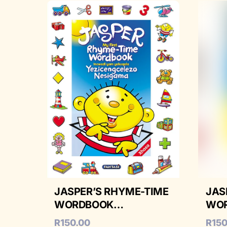
JASPER’S RHYME-TIME
JAS
WORDBOOK
WO
ENGLISH/XHOSA
ENG
R
150.00
R
150