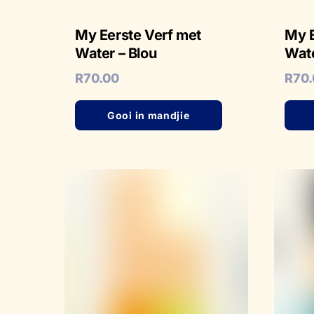
My Eerste Verf met
My E
Water – Blou
Wate
R
70.00
R
70
Gooi in mandjie