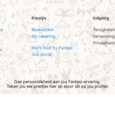
Kieslys
Inligting
ke
Boekwinkel
Terugbetal
My rekening
Versending
Privaatheid
Wat’s nuut by Fantasi
e
Ons storie
Gee persoonlikheid aan jou Fantasi-ervaring.
Teken jou eie prentjie hier en stoor dit op jou profiel.