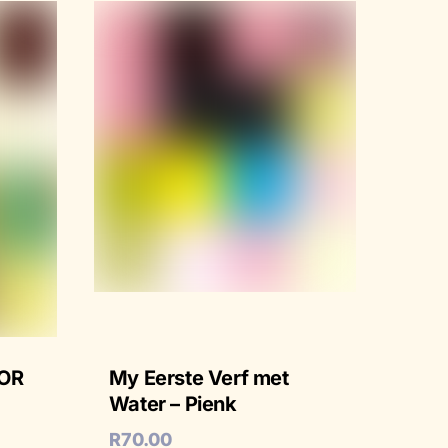
OR
My Eerste Verf met
Water – Pienk
R
70.00