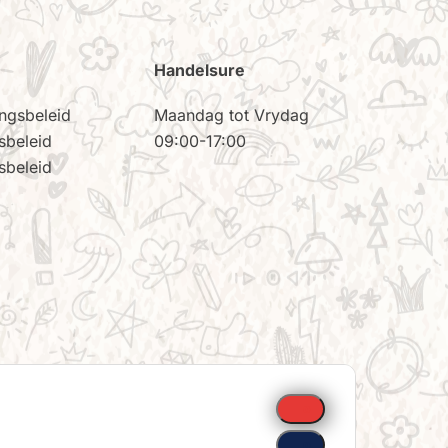
Handelsure
ingsbeleid
Maandag tot Vrydag
sbeleid
09:00-17:00
sbeleid
o
o